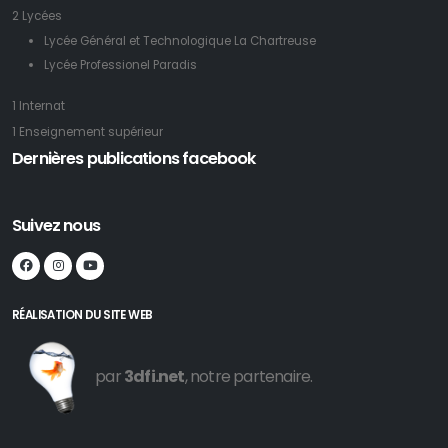
2 Lycées
Lycée Général et Technologique La Chartreuse
Lycée Professionel Paradis
1 Internat
1 Enseignement supérieur
Dernières publications facebook
Suivez nous
RÉALISATION DU SITE WEB
par
3dfi.net
, notre partenaire.