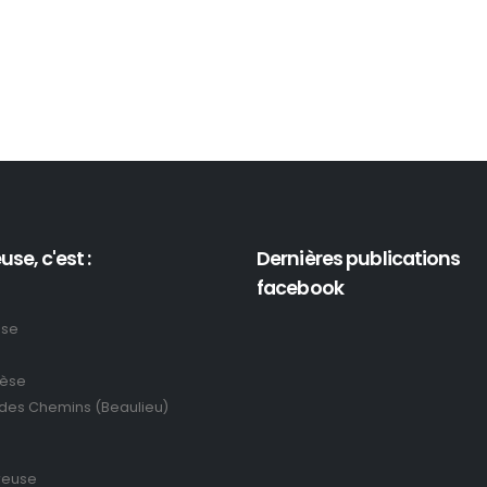
use, c'est :
Dernières publications
facebook
use
rèse
 des Chemins (Beaulieu)
reuse