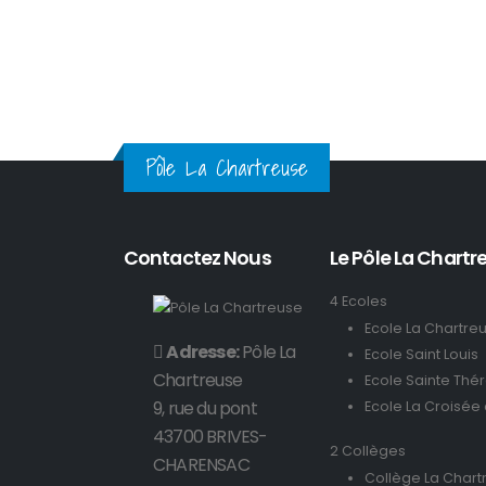
Pôle La Chartreuse
Contactez Nous
Le Pôle La Chartre
4 Ecoles
Ecole La Chartre
Adresse:
Pôle La
Ecole Saint Louis
Chartreuse
Ecole Sainte Thé
9, rue du pont
Ecole La Croisée
43700 BRIVES-
2 Collèges
CHARENSAC
Collège La Chart