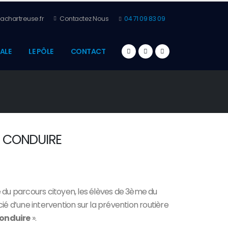
achartreuse.fr
Contactez Nous
04 71 09 83 09
ALE
LE PÔLE
CONTACT
T CONDUIRE
e du parcours citoyen, les élèves de 3ème du
cié d’une intervention sur la prévention routière
Conduire
».