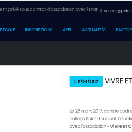
nt privé sous contrat d’association avec l’Etat
contact@pole-l
E ÉCOLE
INSCRIPTIONS
APEL
ACTUALITÉS
PASTOR
VIVRE E
11/04/2017
Le 28 mars 2017, dans le cadr
collège Saint-Louis ont bénéfi
avec l'association «
Vivre et 