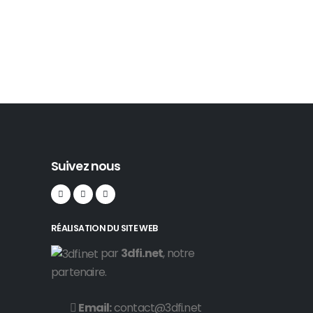
Suivez nous
RÉALISATION DU SITE WEB
par
3dfi.net
, notre
partenaire.
Email:
contact@3dfi.net