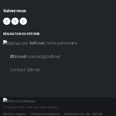
Suivez nous
RÉALISATION DU SITE WEB
par
3dfi.net
, notre partenaire.
Email:
contact@3dfi.net
Contact 3dfi.net
© Copyright 2015-2026. Tous droits réservés.
Mentions légales
Politique d'entreprise
Réalisation du site : 3dfi.net